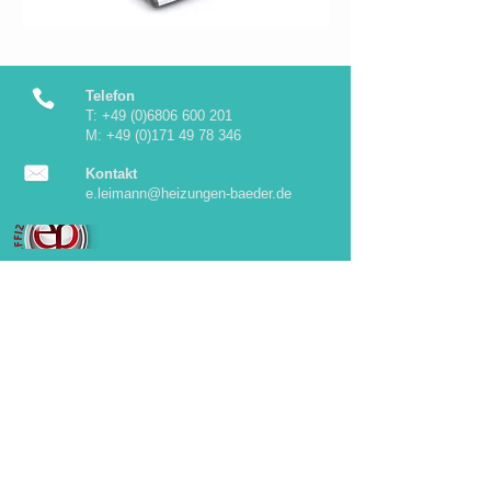
Telefon
T:
+49 (0)6806 600 201
M: +49 (0)171
49 78 346
Kontakt
e.leimann@heizungen-baeder.de
Datenschutzerklärung
Impressum