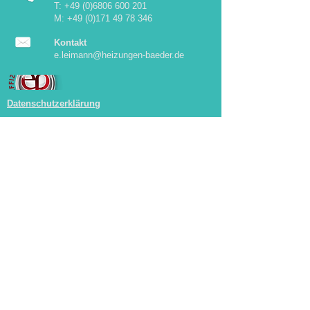
T:
+49 (0)6806 600 201
M: +49 (0)171
49 78 346
Kontakt
e.leimann@heizungen-baeder.de
Datenschutzerklärung
Impressum